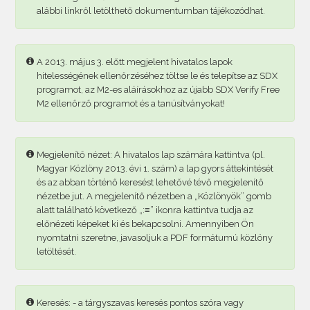
alábbi linkről letölthető dokumentumban tájékozódhat.
A 2013. május 3. előtt megjelent hivatalos lapok
hitelességének ellenőrzéséhez töltse le és telepítse az SDX
programot, az M2-es aláírásokhoz az újabb SDX Verify Free
M2 ellenőrző programot és a tanúsítványokat!
Megjelenítő nézet: A hivatalos lap számára kattintva (pl.
Magyar Közlöny 2013. évi 1. szám) a lap gyors áttekintését
és az abban történő keresést lehetővé tévő megjelenítő
nézetbe jut. A megjelenítő nézetben a „Közlönyök” gomb
alatt található következő „:≡” ikonra kattintva tudja az
előnézeti képeket ki és bekapcsolni. Amennyiben Ön
nyomtatni szeretne, javasoljuk a PDF formátumú közlöny
letöltését.
Keresés: - a tárgyszavas keresés pontos szóra vagy