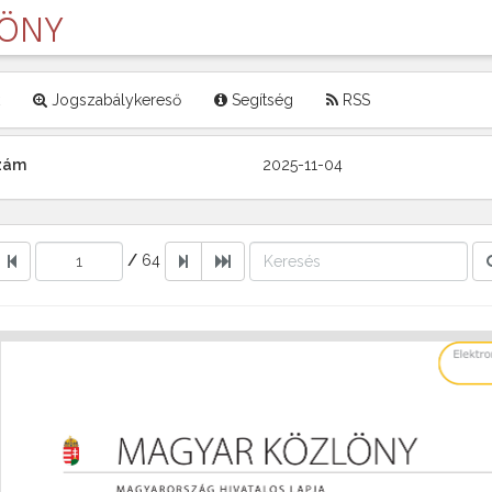
LÖNY
Jogszabálykereső
Segítség
RSS
szám
2025-11-04
/
64