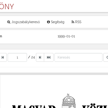
LÖNY
Jogszabálykereső
Segítség
RSS
ám
1999-01-01
/
24