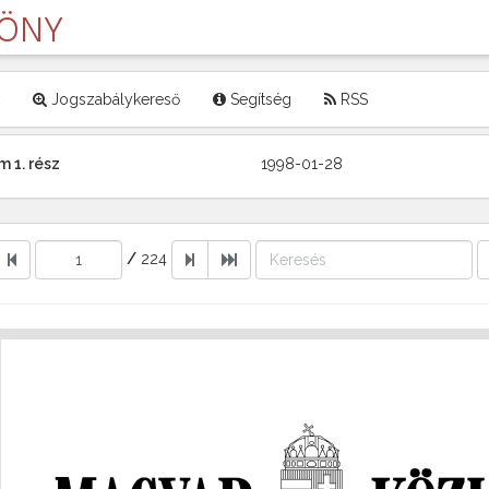
LÖNY
Jogszabálykereső
Segítség
RSS
 1. rész
1998-01-28
/
224